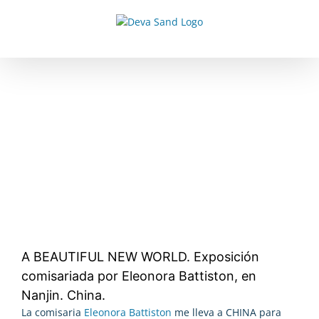
Saltar
al
contenido
Ver
imagen
más
grande
A BEAUTIFUL NEW WORLD. Exposición
comisariada por Eleonora Battiston, en
Nanjin. China.
La comisaria
Eleonora Battiston
me lleva a CHINA para