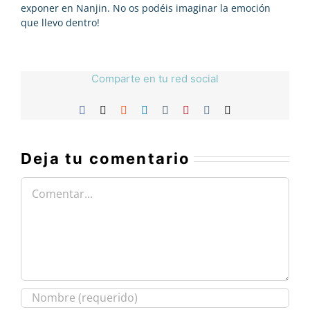
exponer en Nanjin. No os podéis imaginar la emoción
que llevo dentro!
Comparte en tu red social
Facebook
X
Reddit
LinkedIn
Tumblr
Pinterest
Vk
Correo
electrónico
Deja tu comentario
Comentar